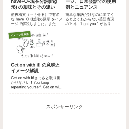
have+O+現在分詞(ing
ージ、日常会話での使用
形) の意味とその違い
例とニュアンス
使役構文（～させる）で有名
簡単な単語だけなのに出てく
な have+O+動詞の原形 をイメ
るとよくわからない英語表現
ージで解説しました。また、
の1つに "I got you." がありま
よく似た意味になる
す。この記事では I got you を
have+O+現在分詞 についても
イメージを元に解説します。
イメージ英単語
取り上げて、その違いを解説
この記事でわかることI got
しています。この記事でわか
you のイメージと意味I got
ることhave+O+動詞の原形 の
you の...
イメージと意...
Get on with it! の意味と
イメージ解説
Get on with it!さっさと取り掛
かりなさい！You keep
repeating yourself. Get on with
it!（同じことを何度も言って
るわよ。さっさと取り掛かり
なさい！）Get on with it! ど
う...
スポンサーリンク