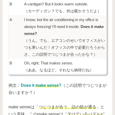
B
A cardigan? But it looks warm outside.
（カーディガン？でも、外は暖かそうだよ）
A
I know, but the air conditioning in my office is
always freezing! I’ll need it inside.
Does it make
sense?
（うん。でも、エアコンのせいでオフィスがい
つも寒いんだ！オフィスの中で必要だろうから
さ。この説明でつじつまが合ったかな？）
B
Oh, right. That makes sense.
（ああ、なるほど。それなら納得だね）
例文：
Does it
make sense
?
（この説明でつじつまが
合いますか？）
make senseは「
つじつまが合う、話の筋が通る
」と
いう意味。このmake senseは「
欠けているパズルピ