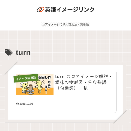
コアイメージで学ぶ英文法・英単語
turn
turn のコアイメージ解説・
イメージ英単語
意味の樹形図・主な熟語
（句動詞）一覧
2025.10.02