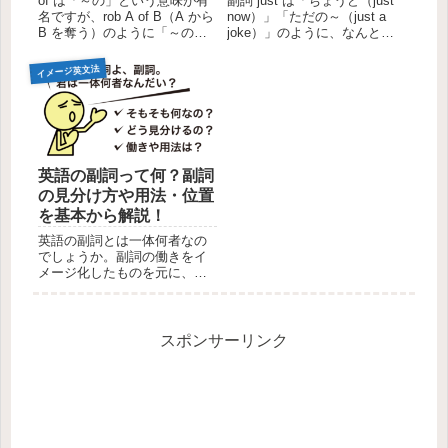
of は「～の」という意味が有
副詞 just は「ちょうど（just
名ですが、rob A of B（A から
now）」「ただの～（just a
B を奪う）のように「～の」
joke）」のように、なんとな
では捉えられない用法もあり
く意味がわかるものの、日本
ます。この記事では of のコア
語にしようとすると「結局
イメージ英文法
イメージから、of の持つ意
just ってどういう意味な
味・用法について解説しま
の？」と迷ってしまう単語で
す。of のコアイメージof ...
す。さらに、「とにかくやれ
（...
英語の副詞って何？副詞
の見分け方や用法・位置
を基本から解説！
英語の副詞とは一体何者なの
でしょうか。副詞の働きをイ
メージ化したものを元に、副
詞の主な用法について解説し
ました。迷いやすい「副詞の
位置」や「主な副詞・間違い
やすい副詞」についても記載
スポンサーリンク
しています。副詞とは副詞の
一般的な定義まず「副詞」が
一般的...