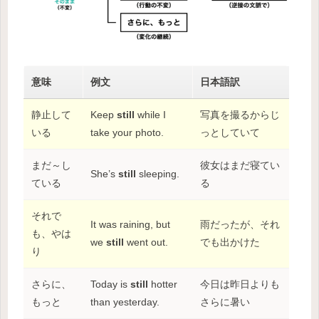
意味
例文
日本語訳
静止して
Keep
still
while I
写真を撮るからじ
いる
take your photo.
っとしていて
まだ～し
彼女はまだ寝てい
She’s
still
sleeping.
ている
る
それで
It was raining, but
雨だったが、それ
も、やは
we
still
went out.
でも出かけた
り
さらに、
Today is
still
hotter
今日は昨日よりも
もっと
than yesterday.
さらに暑い