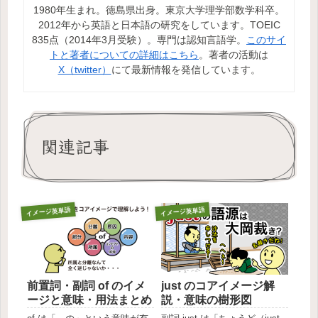
1980年生まれ。徳島県出身。東京大学理学部数学科卒。
2012年から英語と日本語の研究をしています。TOEIC
835点（2014年3月受験）。専門は認知言語学。
このサイ
トと著者についての詳細はこちら
。著者の活動は
X（twitter）
にて最新情報を発信しています。
関連記事
イメージ英単語
イメージ英単語
前置詞・副詞 of のイメ
just のコアイメージ解
ージと意味・用法まとめ
説・意味の樹形図