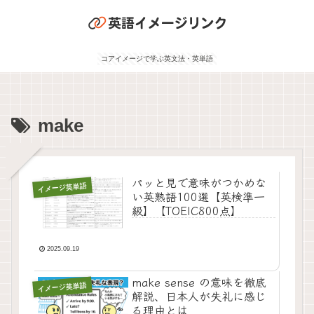
コアイメージで学ぶ英文法・英単語
make
パッと見で意味がつかめな
イメージ英単語
い英熟語100選【英検準一
級】【TOEIC800点】
2025.09.19
make sense の意味を徹底
イメージ英単語
解説、日本人が失礼に感じ
る理由とは