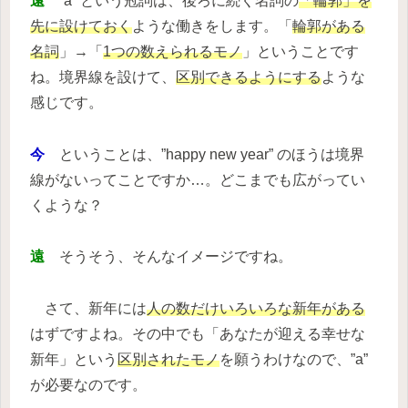
遠
”a” という冠詞は、後ろに続く名詞の
「輪郭」を
先に設けておく
ような働きをします。「
輪郭がある
名詞
」→「
1つの数えられるモノ
」ということです
ね。境界線を設けて、
区別できるようにする
ような
感じです。
今
ということは、”happy new year” のほうは境界
線がないってことですか…。どこまでも広がってい
くような？
遠
そうそう、そんなイメージですね。
さて、新年には
人の数だけいろいろな新年がある
はずですよね。その中でも「あなたが迎える幸せな
新年」という
区別されたモノ
を願うわけなので、”a”
が必要なのです。