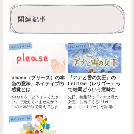
関連記事
英語よもやま話
英語よもやま話
please（プリーズ）の本
『アナと雪の女王』の
当の意味、ネイティブの
Let It Go（レリゴー）っ
感覚とは…
て結局どういう意味な
の？
please を「どうぞ～くださ
先日、編集部で『アナと雪の
い」で覚えていませんか？
女王』に出てくる「Let it
この日本語訳で覚えてしまう
go.」（レリゴー）が話題にあ
と、please を不適切な場面で
がりました。「let」「it」
使ってしまうことが起きやす
「go」（レット・イット・ゴ
英語よもやま話
くなります。そんな please に
ー）それぞれ単品ではそんな
ついて編集部の遠藤、今井、
に難しい単語ではないのに、
ビッキーの対談形式で解説し
「Let it go.」だとイメージが