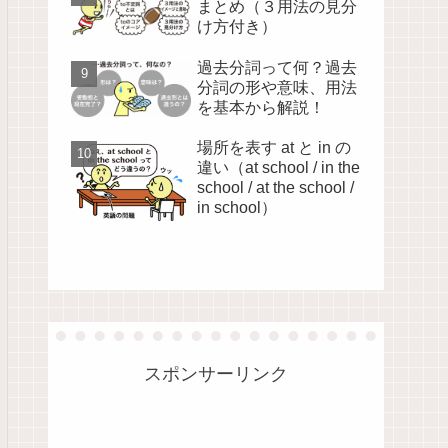
まとめ（３用法の見分
け方付き）
過去分詞って何？過去
分詞の形や意味、用法
を基本から解説！
場所を表す at と in の
違い（at school / in the
school / at the school /
in school）
スポンサーリンク