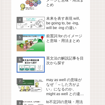
メージと意味・用法ま
とめ
未来を表す表現 will,
be going to, be -ing,
will be -ing の違い
前置詞 for のイメージ
と意味・用法まとめ
英文法の解説記事を目
次から探す
may as well の意味が
なぜ「～した方がよ
い」になるのか、
might as well との違い
も含めて徹底解説！
to不定詞の意味・用法