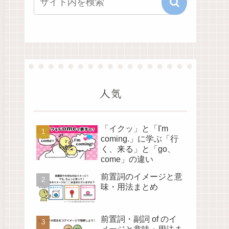
人気
「イクッ」と「I'm
coming.」に学ぶ「行
く、来る」と「go、
come」の違い
前置詞のイメージと意
味・用法まとめ
前置詞・副詞 of のイ