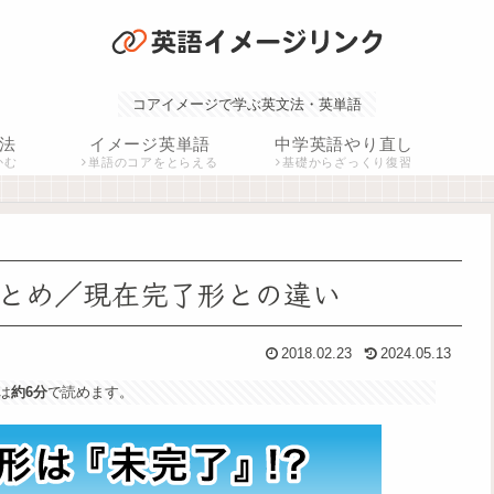
コアイメージで学ぶ英文法・英単語
法
イメージ英単語
中学英語やり直し
かむ
単語のコアをとらえる
基礎からざっくり復習
とめ／現在完了形との違い
2018.02.23
2024.05.13
は
約6分
で読めます。