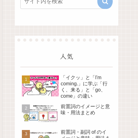
人気
「イクッ」と「I'm
coming.」に学ぶ「行
く、来る」と「go、
come」の違い
前置詞のイメージと意
味・用法まとめ
前置詞・副詞 of のイ