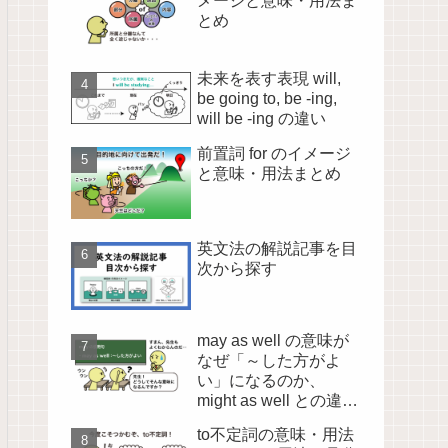
メージと意味・用法ま
とめ
未来を表す表現 will,
be going to, be -ing,
will be -ing の違い
前置詞 for のイメージ
と意味・用法まとめ
英文法の解説記事を目
次から探す
may as well の意味が
なぜ「～した方がよ
い」になるのか、
might as well との違い
も含めて徹底解説！
to不定詞の意味・用法