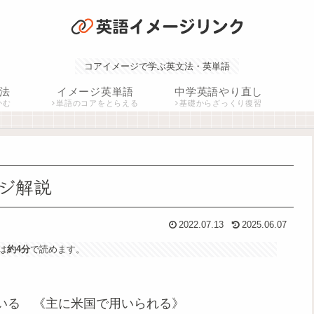
コアイメージで学ぶ英文法・英単語
法
イメージ英単語
中学英語やり直し
かむ
単語のコアをとらえる
基礎からざっくり復習
メージ解説
2022.07.13
2025.06.07
は
約4分
で読めます。
いる 《主に米国で用いられる》