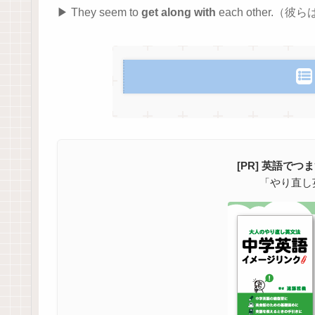
They seem to
get along with
each other
[PR] 英語で
「やり直し