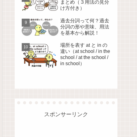
まとめ（３用法の見分
け方付き）
過去分詞って何？過去
分詞の形や意味、用法
を基本から解説！
場所を表す at と in の
違い（at school / in the
school / at the school /
in school）
スポンサーリンク