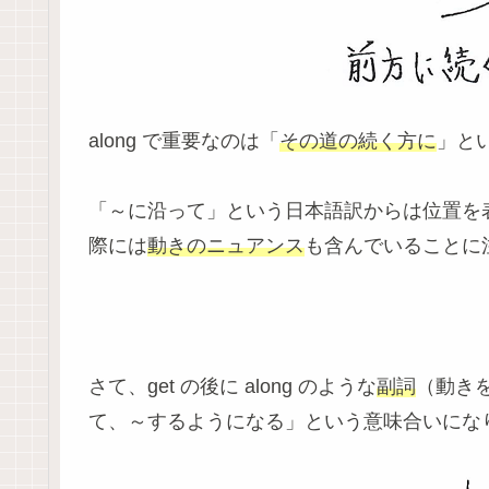
along で重要なのは「
その道の続く方に
」と
「～に沿って」という日本語訳からは位置を
際には
動きのニュアンス
も含んでいることに
さて、get の後に along のような
副詞
（動きを
て、～するようになる」という意味合いにな