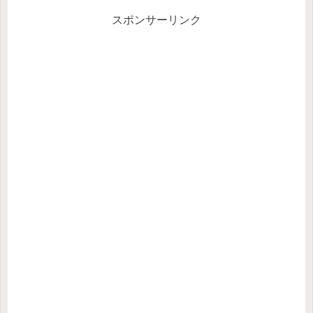
ています。また現在形と現在
進行形の違いについても記載
スポンサーリンク
しています。現在進行形とは
現在進行形の形式は「be動詞
の現...