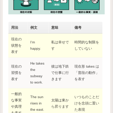
用法
例文
意味
備考
現在の
I‘m
私は幸せで
時間的な制限を
状態を
happy.
す
していない
表す
He takes
現在の
彼は地下鉄
現在形 takes は
the
習慣を
で仕事に行
「普段の動作」
subway
表す
きます
を表す
to work.
一般的
The sun
いつものことだ
な事実
太陽は東か
rises in
けを念頭に置い
や真理
ら昇ります
the east.
た表現
を表す