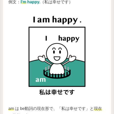
例文：
I
‘m
happy.
（私は幸せです）
am
は be動詞の現在形で、「私は幸せです」と
現在