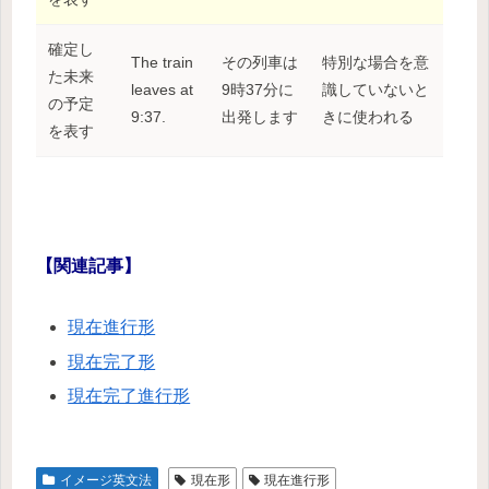
確定し
The train
その列車は
特別な場合を意
た未来
leaves at
9時37分に
識していないと
の予定
9:37.
出発します
きに使われる
を表す
【関連記事】
現在進行形
現在完了形
現在完了進行形
イメージ英文法
現在形
現在進行形