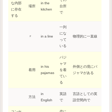
な内部
in the
場所
台所
に存在
kitchen
で
する
一列
にな
〃
in a line
物理的に一直線
って
いる
パジ
ャマ
in his
外側との境にパ
着用
を着
pajamas
ジャマがある
てい
る
in
英語
言語としての英
方法
English
で
語空間内で
コンセ
恋に