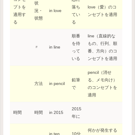
状
プトを
落ち
love（愛）のコ
況・
in love
適用す
てい
ンセプトを適用
状態
る
る
順番
line（直線的な
を待
もの、行列、順
〃
in line
って
番、方向）のコ
いる
ンセプトを適用
pencil（消せ
鉛筆
る、メモ向け）
方法
in pencil
で
のコンセプトを
適用
2015
時間
時間
in 2015
年に
何かが発生する
in ten
10分