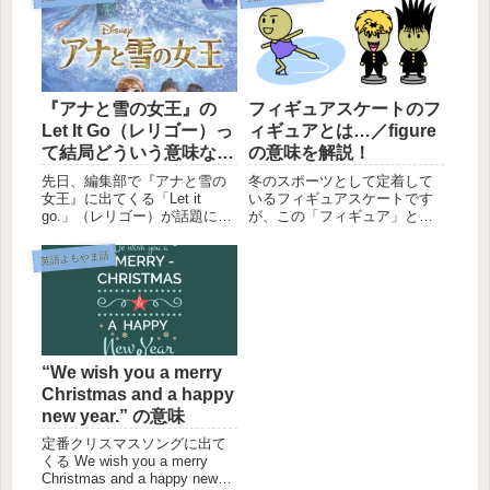
『アナと雪の女王』の
フィギュアスケートのフ
Let It Go（レリゴー）っ
ィギュアとは…／figure
て結局どういう意味な
の意味を解説！
の？
先日、編集部で『アナと雪の
冬のスポーツとして定着して
女王』に出てくる「Let it
いるフィギュアスケートです
go.」（レリゴー）が話題にあ
が、この「フィギュア」とは
がりました。「let」「it」
どういう意味なのでしょう
「go」（レット・イット・ゴ
か？この記事では、元になっ
英語よもやま話
ー）それぞれ単品ではそんな
ている figure のコアイメージ
に難しい単語ではないのに、
を元に、figure の意味（「図
「Let it go.」だとイメージが
形」「人の姿」「描く」な
つか...
ど）について解説し...
“We wish you a merry
Christmas and a happy
new year.” の意味
定番クリスマスソングに出て
くる We wish you a merry
Christmas and a happy new