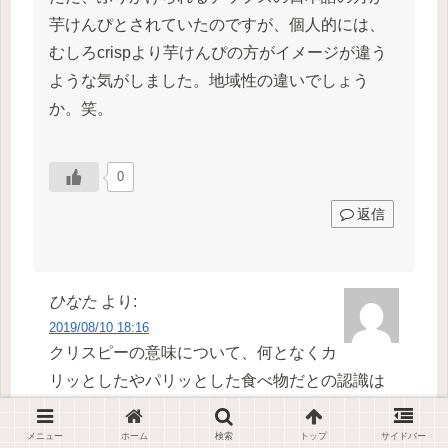
芋けんぴとされていたのですが、個人的には、
むしろcrispより芋けんぴの方がイメージが違う
ような気がしました。地域性の違いでしょう
か。笑。
0
返信
ひなた
より:
2019/08/10 18:16
クリスピーの意味について、何となくカ
リッとしたやパリッとした食べ物だとの認識は
あったのですが、元の語源が、さざ波⇒薄く焼
いたイモが波打つ⇒薄く焼いたイモはパリッと
メニュー
ホーム
検索
トップ
サイドバー