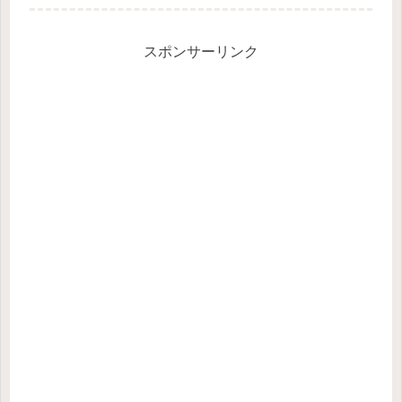
year. ですが、意味がわかりに
くいですよね。この記事で
は、例文を簡略化した I wish
you a merry...
スポンサーリンク