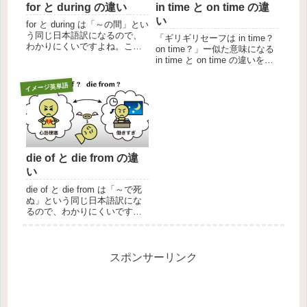
for と during の違い
in time と on time の違
い
for と during は「～の間」とい
う同じ日本語訳になるので、
「ギリギリセーフは in time？
わかりにくいですよね。この
on time？」ー似た意味になる
記事では、for と during のコア
in time と on time の違いを、
イメージを元に、for と during
in と on のコアイメージを元に
の違いを解説しました。概
解説しました。just in time と
イメージ英単語
要：for と during の違い先...
right on time の違いについ...
die of と die from の違
い
die of と die from は「～で死
ぬ」という同じ日本語訳にな
るので、わかりにくいですよ
ね。この記事では、of と from
のコアイメージを元に、die of
と die from の違いを解説しま
した。die of の意味・例...
スポンサーリンク