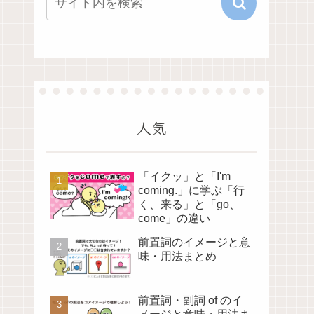
人気
「イクッ」と「I'm
coming.」に学ぶ「行
く、来る」と「go、
come」の違い
前置詞のイメージと意
味・用法まとめ
前置詞・副詞 of のイ