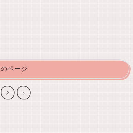
次のページ
次
2
へ