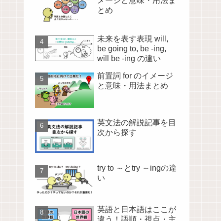
メージと意味・用法ま
とめ
未来を表す表現 will,
be going to, be -ing,
will be -ing の違い
前置詞 for のイメージ
と意味・用法まとめ
英文法の解説記事を目
次から探す
try to ～とtry ～ingの違
い
英語と日本語はここが
違う！語順・視点・主