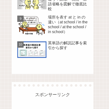
語省略を図解で徹底比
較
場所を表す at と in の
違い（at school / in the
school / at the school /
in school）
英単語の解説記事を索
引から探す
スポンサーリンク