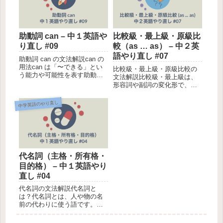
助動詞 can – 中１英語や
比較級・最上級・原級比
り直し #09
較（as … as） – 中２英
語やり直し #07
助動詞 can の文法解説can の
用法can は「〜できる」とい
比較級・最上級・原級比較の
う能力や可能性を表す助動詞
文法解説比較級・最上級は、
です。主語の直後、動詞の前
形容詞や副詞の変化形で、も
に置いて使います。用法例文
のや人を比較するときに使い
日本語訳能力を表すI can
ます。原級比較（as ... as）
中学英語のやり直し
swim.私は泳ぐことができま
は、形容詞や副詞そのままの
す。She can play the...
形（原級）を使って、ものや
人を比較するときに使いま
す。形用法例文比較級2つ...
代名詞（主格・所有格・
目的格） – 中１英語やり
直し #04
代名詞の文法解説代名詞と
は？代名詞とは、人や物の名
前の代わりに使う語です。英
語の代名詞は、文中での役割
によって以下のように分類さ