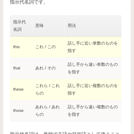
指示代名詞です。
指示代
意味
用法
名詞
話し手に近い単数のものを
this
これ / この
指す
話し手から遠い単数のもの
that
あれ / その
を指す
これら / これ
話し手に近い複数のものを
these
らの
指す
あれら / あれ
話し手から遠い複数のもの
those
らの
を指す