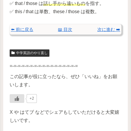
✅ that / those は
話し手から遠いもの
を指す。
✅ this / that は単数、these / those は複数。
⬅️ 前に戻る
📖 目次
次に進む ➡️
中学英語のやり直し
=-=-=-=-=-=-=-=-=-=-=-=-=-=-=-=-=
この記事が役に立ったなら、ぜひ「いいね」をお願
いします。
+2
X や はてブ などでシェアもしていただけると大変嬉
しいです。