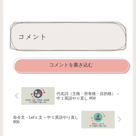
コメント
コメントを書き込む
代名詞（主格・所有格・目的格） –
中１英語やり直し #04
命令文・Let’s 文 – 中１英語やり直し
#06