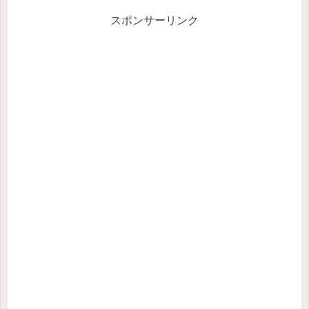
れます。種類役割例主格主語
として使うI, he所有格名詞の
スポンサーリンク
前に置き「〜の」と所有を示
すmy, his目的格動詞や...