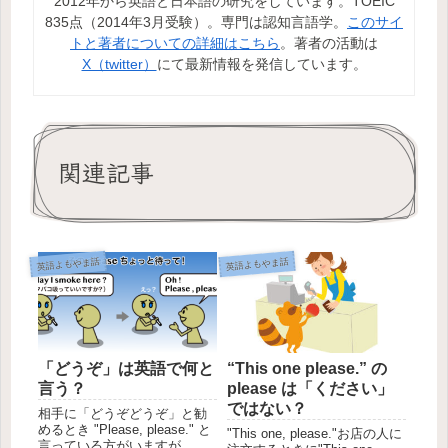
2012年から英語と日本語の研究をしています。TOEIC
835点（2014年3月受験）。専門は認知言語学。
このサイ
トと著者についての詳細はこちら
。著者の活動は
X（twitter）
にて最新情報を発信しています。
関連記事
英語よもやま話
英語よもやま話
「どうぞ」は英語で何と
“This one please.” の
言う？
please は「ください」
ではない？
相手に「どうぞどうぞ」と勧
めるとき "Please, please." と
"This one, please."お店の人に
言っている方がいますが、実