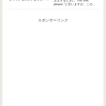
注文するときに"This one,
はそれ間違いなんです。
please."と言いますが、この
please のイメージを元に、そ
please は「これください」の
の理由を解説しました。また
「ください」だと思っていま
「相手に何かをやって欲しい
せんか？この please は「くだ
場合」「相手の行動を促す場
さい」ではないのですが、...
スポンサーリンク
合」「...