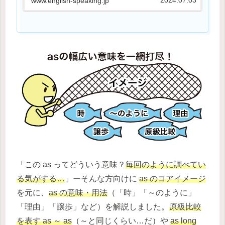
2024.07.03
www.english-speaking.jp
た。この記事でわかることas のコアイメ
ー...
「この as ってどういう意味？
毎回のように調べてい
る気がする…
」ーそんな方向けに
as のコアイメージ
を元に、
as の意味・用法
（「時」「～のように」
「理由」「譲歩」など）を解説しました。
原級比較
を表す as ～ as
（～と同じくらい…だ）や
as long