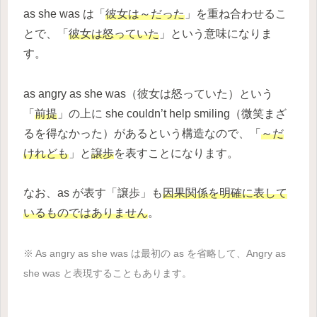
as she was は「
彼女は～だった
」を重ね合わせるこ
とで、「
彼女は怒っていた
」という意味になりま
す。
as angry as she was（彼女は怒っていた）という
「
前提
」の上に she couldn’t help smiling（微笑まざ
るを得なかった）があるという構造なので、「
～だ
けれども
」と
譲歩
を表すことになります。
なお、as が表す「譲歩」も
因果関係を明確に表して
いるものではありません
。
※ As angry as she was は最初の as を省略して、Angry as
she was と表現することもあります。