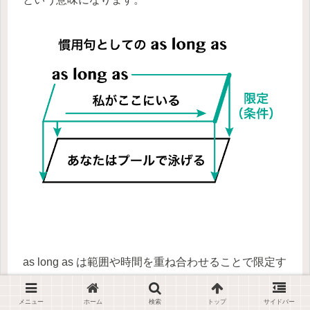
as long as は範囲や時間を重ね合わせることで限定す
る用法から、そのまま「
限定条件
」として使われて
います。
メニュー
ホーム
検索
トップ
サイドバー